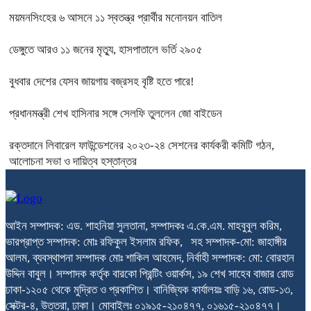
ময়মনসিংহের ৬ আসনে ১১ স্বতন্ত্র প্রার্থীর মনোনয়ন বাতিল
ডেঙ্গুতে আরও ১১ জনের মৃত্যু, হাসপাতালে ভর্তি ২৯০৫
বুধবার দেশের যেসব জায়গায় বজ্রসহ বৃষ্টি হতে পারে!
প্রধানমন্ত্রী শেখ হাসিনার সঙ্গে সেলফি তুললেন জো বাইডেন
রক্তদানে লিবারেল ফাউন্ডেশনের ২০২৩-২৪ সেশনের কার্যকরী কমিটি গঠন,
আলোচনা সভা ও দায়িত্ব হস্তান্তর
আইন সম্পাদক: এড. শাহনিয়া সুলতানা, সম্পাদকঃ এ.কে.এম. মাহবুবুল করিম,
ভারপ্রাপ্ত সম্পাদক: মোঃ রফিকুল ইসলাম রফিক, সহ সম্পাদক-মো: জাহাঙ্গীর
আলম, ব্যবস্থাপনা সম্পাদক মোঃ শাকিল আহমেদ, নির্বাহী সম্পাদক: মো: বোরহান
উদ্দিন বাবুল। সম্পাদক কর্তৃক বারকো প্রিন্টিং ওয়ার্কস, ১৯ শেখ সাহেব বাজার রোড
ঢাকা-১২০৫ থেকে মুদ্রিত ও প্রকাশিত। বানিজ্যিক কার্যালয়ঃ বাড়ি ১৬, রোড-১৩,
সেক্টর-৪, উত্তরা, ঢাকা। মোবাইলঃ ০১৯১৫-২১০৪৭৭, ০১৬১৫-২১০৪৭৭।