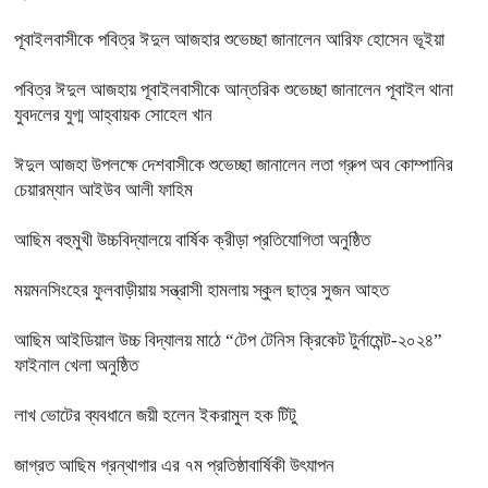
পূবাইলবাসীকে পবিত্র ঈদুল আজহার শুভেচ্ছা জানালেন আরিফ হোসেন ভূইয়া
পবিত্র ঈদুল আজহায় পূবাইলবাসীকে আন্তরিক শুভেচ্ছা জানালেন পূবাইল থানা
যুবদলের যুগ্ম আহ্বায়ক সোহেল খান
ঈদুল আজহা উপলক্ষে দেশবাসীকে শুভেচ্ছা জানালেন লতা গ্রুপ অব কোম্পানির
চেয়ারম্যান আইউব আলী ফাহিম
আছিম বহুমুখী উচ্চবিদ্যালয়ে বার্ষিক ক্রীড়া প্রতিযোগিতা অনুষ্ঠিত
ময়মনসিংহের ফুলবাড়ীয়ায় সন্ত্রাসী হামলায় স্কুল ছাত্র সুজন আহত
আছিম আইডিয়াল উচ্চ বিদ্যালয় মাঠে “টেপ টেনিস ক্রিকেট টুর্নামেন্ট-২০২৪”
ফাইনাল খেলা অনুষ্ঠিত
লাখ ভোটের ব্যবধানে জয়ী হলেন ইকরামুল হক টিটু
জাগ্রত আছিম গ্রন্থাগার এর ৭ম প্রতিষ্ঠাবার্ষিকী উৎযাপন