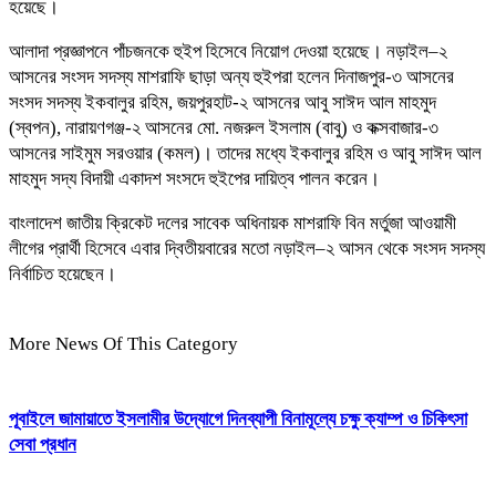
হয়েছে।
আলাদা প্রজ্ঞাপনে পাঁচজনকে হুইপ হিসেবে নিয়োগ দেওয়া হয়েছে। নড়াইল–২
আসনের সংসদ সদস্য মাশরাফি ছাড়া অন্য হুইপরা হলেন দিনাজপুর-৩ আসনের
সংসদ সদস্য ইকবালুর রহিম, জয়পুরহাট-২ আসনের আবু সাঈদ আল মাহমুদ
(স্বপন), নারায়ণগঞ্জ-২ আসনের মো. নজরুল ইসলাম (বাবু) ও কক্সবাজার-৩
আসনের সাইমুম সরওয়ার (কমল)। তাদের মধ্যে ইকবালুর রহিম ও আবু সাঈদ আল
মাহমুদ সদ্য বিদায়ী একাদশ সংসদে হুইপের দায়িত্ব পালন করেন।
বাংলাদেশ জাতীয় ক্রিকেট দলের সাবেক অধিনায়ক মাশরাফি বিন মর্তুজা আওয়ামী
লীগের প্রার্থী হিসেবে এবার দ্বিতীয়বারের মতো নড়াইল–২ আসন থেকে সংসদ সদস্য
নির্বাচিত হয়েছেন।
More News Of This Category
পূবাইলে জামায়াতে ইসলামীর উদ্যোগে দিনব্যাপী বিনামূল্যে চক্ষু ক্যাম্প ও চিকিৎসা
সেবা প্রধান