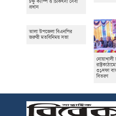
চক্ষু ক্যাম্প ও চিকিৎসা সেবা
প্রধান
তালা উপজেলা বিএনপির
জরুরী মতবিনিময় সভা
নোয়াখালী
রাষ্ট্রকাঠ
৩১দফা বাস্
বিতরণ