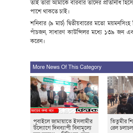
তাই তারা আমাকে বারবার তাদের প্রতিনিধি হিসে
পাশে থাকতে চাই।
শনিবার (৯ মার্চ) দ্বিতীয়বারের মতো ময়মনসিংহ 
পাঁচজন, সাধারণ কাউন্সিলর মধ্যে ১৩৯ জন এবং স
করেন।
More News Of This Category
পূবাইলে জামায়াতে ইসলামীর
তিতুমীর শি
উদ্যোগে দিনব্যাপী বিনামূল্যে
রেল চলাচল 