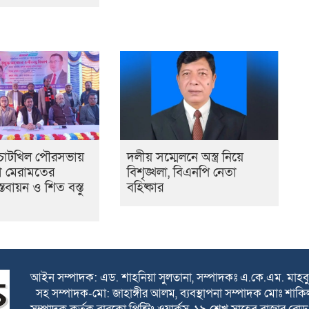
 চাটখিল পৌরসভায়
দলীয় সম্মেলনে অস্ত্র নিয়ে
ামো মেরামতের
বিশৃঙ্খলা, বিএনপি নেতা
তবায়ন ও শিত বস্তু
বহিষ্কার
আইন সম্পাদক: এড. শাহনিয়া সুলতানা, সম্পাদকঃ এ.কে.এম. মাহবুব
সহ সম্পাদক-মো: জাহাঙ্গীর আলম, ব্যবস্থাপনা সম্পাদক মোঃ শাকিল