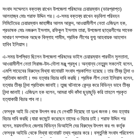
সংবাদ সম্মেলনে বক্তব্য রাখেন উপজেলা পরিষদের চেয়ারম্যান (ভারপ্রাপ্ত)
আলহাজ্ব মোঃ শরাফ উদ্দিন শর। এ-সময় বক্তব্য রাখেন বড়বিলা পরিবহন
লিমিটেডের চেয়ারম্যান জাহাঙ্গীর আলম আকন্দ, আওয়ামীলীগ নেতা এজিদুল হক,
প্রভাষক মোঃ নজরুল ইসলাম, রফিকুল ইসলাম তারা, উপজেলা ছাত্রলীগের সাবেক
সাধারণ সম্পাদক অছেক বিল্লাহ শামীম, শ্রমিক লীগের যুগ্ম আহবায়ক আহসান
হাবিব ইলিয়াস।
এ-সময় উপস্থিত ছিলেন উপজেলা পরিষদের ভাইস চেয়ারম্যান পারভীন সুলতানা,
আওয়ামীলীগ নেতা সিরাজ-উদ-দৌলা মঞ্জু প্রমুখ। অন্যান্য নেতৃবৃন্দ সকলেই বলেন,
এমপি সাহেবের বিরুদ্ধে মিথ্যা বানোয়াট সংবাদ প্রকাশিত হয়েছে। তার তীব্র নিন্দা ও
প্রতিবাদ জানাই। শুভ হত্যার বিচার দাবি করছি। শ্রমিক লীগ নেতা ইলিয়াস বলেন,
হত্যার তীব্র নিন্দা প্রতিবাদ জানাই। তুচ্ছ ঘটনাকে কেন্দ্র করে বিভিন্ন ভাবে তীব্র
নিন্দা জানাই। এজিদুল হক বলেন, আমরা যদি কাঁদা ছুড়াছুড়ি করি তাহলে প্রকৃত
হত্যাকারী বিচার পাব না।
ফেসবুক আই ডি থেকে উৎপল কর যে লেখাটি দিয়েছে তা দুঃখ জনক। শুভ হত্যার
বিচার দাবি করছি।যারা কমেন্টে করেছেন তাদের ও বিচার চাই। শরাফ উদ্দিন শর
বলেন, ময়মনসিংহ জেলায় বিভিন্ন ভিআইপি দের বিরুদ্ধে উৎপল কর গং কর্তৃক
ফেসবুক আইডি থেকে মিথ্যা বানোয়াট তথ্য প্রচার করে। বস্তুনিষ্ঠ সংবাদ পরিবেশন