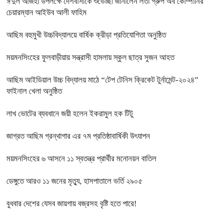
ঈদুল আজহা উপলক্ষে দেশবাসীকে শুভেচ্ছা জানালেন লতা গ্রুপ অব কোম্পানির
চেয়ারম্যান আইউব আলী ফাহিম
আছিম বহুমুখী উচ্চবিদ্যালয়ে বার্ষিক ক্রীড়া প্রতিযোগিতা অনুষ্ঠিত
ময়মনসিংহের ফুলবাড়ীয়ায় সন্ত্রাসী হামলায় স্কুল ছাত্র সুজন আহত
আছিম আইডিয়াল উচ্চ বিদ্যালয় মাঠে “টেপ টেনিস ক্রিকেট টুর্নামেন্ট-২০২৪”
ফাইনাল খেলা অনুষ্ঠিত
লাখ ভোটের ব্যবধানে জয়ী হলেন ইকরামুল হক টিটু
জাগ্রত আছিম গ্রন্থাগার এর ৭ম প্রতিষ্ঠাবার্ষিকী উৎযাপন
ময়মনসিংহের ৬ আসনে ১১ স্বতন্ত্র প্রার্থীর মনোনয়ন বাতিল
ডেঙ্গুতে আরও ১১ জনের মৃত্যু, হাসপাতালে ভর্তি ২৯০৫
বুধবার দেশের যেসব জায়গায় বজ্রসহ বৃষ্টি হতে পারে!