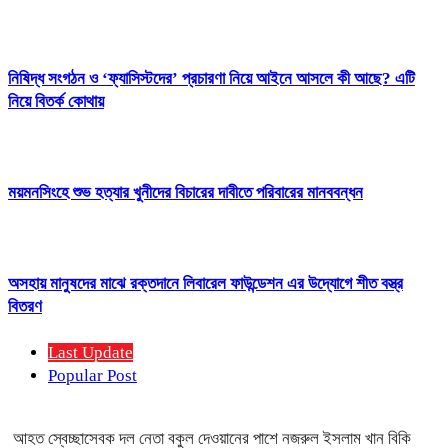
নিষিদ্ধ সংগঠন ও ‘ফ্যাসিস্টদের’ প্রচারণা নিয়ে আইনে আসলে কী আছে? এটি
নিয়ে বিতর্ক কোথায়
ময়মনসিংহে শুভ হত্যার খুনীদের বিচারের দাবীতে পরিবারের মানববন্ধন
অসহায় মানুষদের মাঝে রক্তদানে লিবারেল ফাউন্ডেশন এর উদ্যোগে শীত বস্ত্র
বিতরণ
Last Update
Popular Post
আহত স্বেচ্ছাসেবক দল নেতা বকুল দেওয়ানের পাশে নজরুল ইসলাম খান বিকি