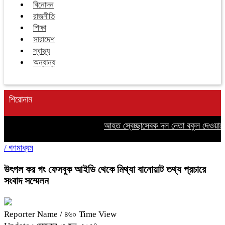
বিনোদন
রাজনীতি
শিক্ষা
সারাদেশ
স্বাস্থ্য
অন্যান্য
শিরোনাম
আহত স্বেচ্ছাসেবক দল নেতা বকুল দেওয়ানের
/
গণমাধ্যম
উৎপল কর গং ফেসবুক আইডি থেকে মিথ্যা বানোয়াট তথ্য প্রচারে
সংবাদ সম্মেলন
Reporter Name
/ ৪৬০ Time View