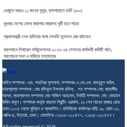
ডেঙ্গুতে আরও ১১ জনের মৃত্যু, হাসপাতালে ভর্তি ২৯০৫
বুধবার দেশের যেসব জায়গায় বজ্রসহ বৃষ্টি হতে পারে!
প্রধানমন্ত্রী শেখ হাসিনার সঙ্গে সেলফি তুললেন জো বাইডেন
রক্তদানে লিবারেল ফাউন্ডেশনের ২০২৩-২৪ সেশনের কার্যকরী কমিটি গঠন,
আলোচনা সভা ও দায়িত্ব হস্তান্তর
আইন সম্পাদক: এড. শাহনিয়া সুলতানা, সম্পাদকঃ এ.কে.এম. মাহবুবুল করিম,
ভারপ্রাপ্ত সম্পাদক: মোঃ রফিকুল ইসলাম রফিক, সহ সম্পাদক-মো: জাহাঙ্গীর
আলম, ব্যবস্থাপনা সম্পাদক মোঃ শাকিল আহমেদ, নির্বাহী সম্পাদক: মো: বোরহান
উদ্দিন বাবুল। সম্পাদক কর্তৃক বারকো প্রিন্টিং ওয়ার্কস, ১৯ শেখ সাহেব বাজার রোড
ঢাকা-১২০৫ থেকে মুদ্রিত ও প্রকাশিত। বানিজ্যিক কার্যালয়ঃ বাড়ি ১৬, রোড-১৩,
সেক্টর-৪, উত্তরা, ঢাকা। মোবাইলঃ ০১৯১৫-২১০৪৭৭, ০১৬১৫-২১০৪৭৭।
All rights reserved © 2026