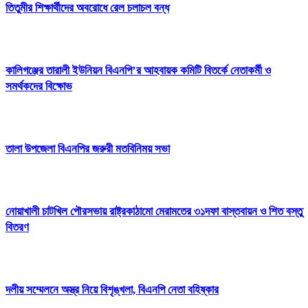
তিতুমীর শিক্ষার্থীদের অবরোধে রেল চলাচল বন্ধ
কালিগঞ্জের তারালী ইউনিয়ন বিএনপি’র আহবায়ক কমিটি বিতর্কে নেতাকর্মী ও
সমর্থকদের বিক্ষোভ
তালা উপজেলা বিএনপির জরুরী মতবিনিময় সভা
নোয়াখালী চাটখিল পৌরসভায় রাষ্ট্রকাঠামো মেরামতের ৩১দফা বাস্তবায়ন ও শিত বস্তু
বিতরণ
দলীয় সম্মেলনে অস্ত্র নিয়ে বিশৃঙ্খলা, বিএনপি নেতা বহিষ্কার