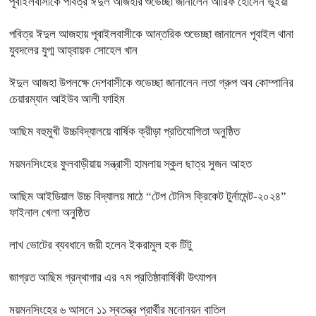
পূবাইলবাসীকে পবিত্র ঈদুল আজহার শুভেচ্ছা জানালেন আরিফ হোসেন ভূইয়া
পবিত্র ঈদুল আজহায় পূবাইলবাসীকে আন্তরিক শুভেচ্ছা জানালেন পূবাইল থানা
যুবদলের যুগ্ম আহ্বায়ক সোহেল খান
ঈদুল আজহা উপলক্ষে দেশবাসীকে শুভেচ্ছা জানালেন লতা গ্রুপ অব কোম্পানির
চেয়ারম্যান আইউব আলী ফাহিম
আছিম বহুমুখী উচ্চবিদ্যালয়ে বার্ষিক ক্রীড়া প্রতিযোগিতা অনুষ্ঠিত
ময়মনসিংহের ফুলবাড়ীয়ায় সন্ত্রাসী হামলায় স্কুল ছাত্র সুজন আহত
আছিম আইডিয়াল উচ্চ বিদ্যালয় মাঠে “টেপ টেনিস ক্রিকেট টুর্নামেন্ট-২০২৪”
ফাইনাল খেলা অনুষ্ঠিত
লাখ ভোটের ব্যবধানে জয়ী হলেন ইকরামুল হক টিটু
জাগ্রত আছিম গ্রন্থাগার এর ৭ম প্রতিষ্ঠাবার্ষিকী উৎযাপন
ময়মনসিংহের ৬ আসনে ১১ স্বতন্ত্র প্রার্থীর মনোনয়ন বাতিল