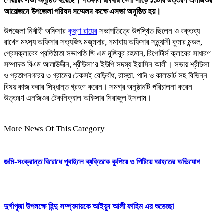
শেয়ারিং সভা অনুষ্ঠিত হয়েছে। গতকাল রবিবার বেলা সাড়ে ১১টায় উত্তরণ এনজিওর
আয়োজনে উপজেলা পরিষদ সম্মেলন কক্ষে এসভা অনুষ্ঠিত হয়।
উপজেলা নির্বাহী অফিসার
কৃষ্ণা রায়ের
সভাপতিত্বে উপস্থিত ছিলেন ও বক্তব্য
রাখেন মৎস‍্য অফিসার সত্যজিৎ মজুমদার, সমাবায় অফিসার সন্ন্যাসী কুমার মন্ডল,
প্রেসক্লাবের প্রতিষ্ঠাতা সভাপতি জি এম মুজিবুর রহমান, রিপোর্টার্স ক্লাবের সাধারণ
সম্পাদক বিএম আলাউদ্দীন, শ্রীউল‍া’র ইউপি সদস্য ইয়াসিন আলী। সভায় শ্রীউল‍া
ও প্রতাপনগরের ৩ গ্রামের টেকসই বেড়িবাঁধ, রাস্তা, পানি ও কালভার্ট সহ বিভিন্ন
বিষয় কাজ করার সিদ্ধান্ত গ্রহণ করেন। সমগ্র অনুষ্ঠানটি পরিচালনা করেন
উত্তরণ এনজিওর টেকনিক্যাল অফিসার সিরাজুল ইসলাম।
More News Of This Category
জমি-সংক্রান্ত বিরোধে পূবাইলে ব্যক্তিকে কুপিয়ে ও পিটিয়ে আহতের অভিযোগ
দুর্গাপূজা উপলক্ষে হিন্দু সম্প্রদায়কে আইয়ুব আলী ফাহিম এর শুভেচ্ছা