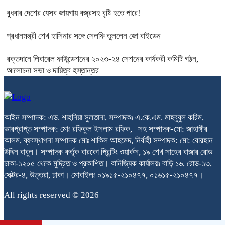
বুধবার দেশের যেসব জায়গায় বজ্রসহ বৃষ্টি হতে পারে!
প্রধানমন্ত্রী শেখ হাসিনার সঙ্গে সেলফি তুললেন জো বাইডেন
রক্তদানে লিবারেল ফাউন্ডেশনের ২০২৩-২৪ সেশনের কার্যকরী কমিটি গঠন,
আলোচনা সভা ও দায়িত্ব হস্তান্তর
আইন সম্পাদক: এড. শাহনিয়া সুলতানা, সম্পাদকঃ এ.কে.এম. মাহবুবুল করিম,
ভারপ্রাপ্ত সম্পাদক: মোঃ রফিকুল ইসলাম রফিক, সহ সম্পাদক-মো: জাহাঙ্গীর
আলম, ব্যবস্থাপনা সম্পাদক মোঃ শাকিল আহমেদ, নির্বাহী সম্পাদক: মো: বোরহান
উদ্দিন বাবুল। সম্পাদক কর্তৃক বারকো প্রিন্টিং ওয়ার্কস, ১৯ শেখ সাহেব বাজার রোড
ঢাকা-১২০৫ থেকে মুদ্রিত ও প্রকাশিত। বানিজ্যিক কার্যালয়ঃ বাড়ি ১৬, রোড-১৩,
সেক্টর-৪, উত্তরা, ঢাকা। মোবাইলঃ ০১৯১৫-২১০৪৭৭, ০১৬১৫-২১০৪৭৭।
All rights reserved © 2026