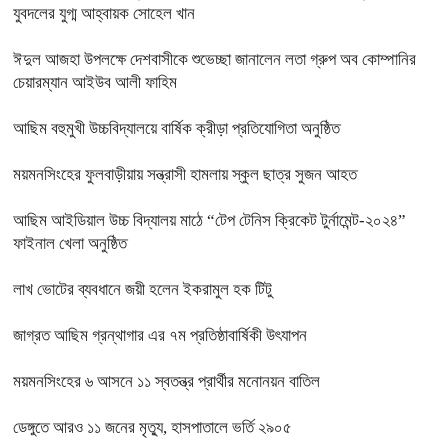
যুবদলের যুগ্ম আহ্বায়ক সোহেল খান
ঈদুল আজহা উপলক্ষে দেশবাসীকে শুভেচ্ছা জানালেন লতা গ্রুপ অব কোম্পানির
চেয়ারম্যান আইউব আলী ফাহিম
আছিম বহুমুখী উচ্চবিদ্যালয়ে বার্ষিক ক্রীড়া প্রতিযোগিতা অনুষ্ঠিত
ময়মনসিংহের ফুলবাড়ীয়ায় সন্ত্রাসী হামলায় স্কুল ছাত্র সুজন আহত
আছিম আইডিয়াল উচ্চ বিদ্যালয় মাঠে “টেপ টেনিস ক্রিকেট টুর্নামেন্ট-২০২৪”
ফাইনাল খেলা অনুষ্ঠিত
লাখ ভোটের ব্যবধানে জয়ী হলেন ইকরামুল হক টিটু
জাগ্রত আছিম গ্রন্থাগার এর ৭ম প্রতিষ্ঠাবার্ষিকী উৎযাপন
ময়মনসিংহের ৬ আসনে ১১ স্বতন্ত্র প্রার্থীর মনোনয়ন বাতিল
ডেঙ্গুতে আরও ১১ জনের মৃত্যু, হাসপাতালে ভর্তি ২৯০৫