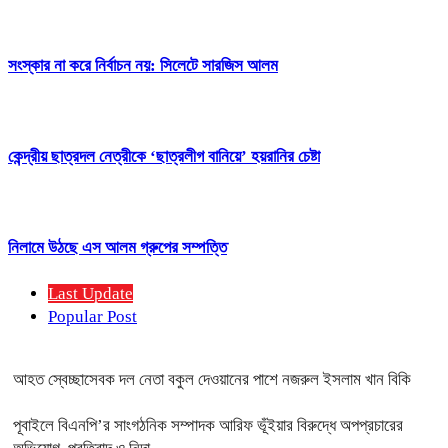
সংস্কার না করে নির্বাচন নয়: সিলেটে সারজিস আলম
কেন্দ্রীয় ছাত্রদল নেত্রীকে ‘ছাত্রলীগ বানিয়ে’ হয়রানির চেষ্টা
নিলামে উঠছে এস আলম গ্রুপের সম্পত্তি
Last Update
Popular Post
আহত স্বেচ্ছাসেবক দল নেতা বকুল দেওয়ানের পাশে নজরুল ইসলাম খান বিকি
পূবাইলে বিএনপি’র সাংগঠনিক সম্পাদক আরিফ ভূঁইয়ার বিরুদ্ধে অপপ্রচারের