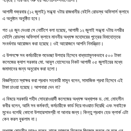
পড়েছে। এরপরই শুরু হয় আলোচনা-সমালোচনা।
আগামী শুক্রবার (১২ জুলাই) সন্ধ্যা ৭টায় রাজধানীর বেইলি রোডস্থ অফিসার্স ক্লাবে
এ অনুষ্ঠান অনুষ্ঠিত হবে।
গত ২৪ জুন দেওয়া সে নোটিশে বলা হয়েছে, আগামী ১২ জুলাই সন্ধ্যা ৭টায় নগরীর
বেইলি রোডস্থ অফিসার্স ক্লাবে মাননীয় অধ্যক্ষ মহোদয়ের পুত্রের বিবাহোত্তর
সংবর্ধনার আয়োজন করা হয়েছে। ওই আয়োজনে আপনি নিমন্ত্রিত।
এ উপলক্ষে সব কর্মচারীকে শুভেচ্ছা উপহার হিসেবে বাধ্যতামূলকভাবে ৫০০ টাকা
কলেজের ক্যাশ সরকার মো. আবুল হোসেনের নিকট আগামী ০৫ জুলাইয়ের মধ্যে
জমাদানের জন্য অনুরোধ করা হলো।
বিজ্ঞপ্তিতে স্বাক্ষর করা প্রধান সহকারী মামুন বলেন, সামাজিক প্রথা হিসেবে এই
টাকা চাওয়া হয়েছে। আপনারা দেন না?
এ বিষয়ে সরকারি শহীদ সোহরাওয়ার্দী কলেজের অধ্যক্ষ অধ্যাপক ড. মো. মোহসীন
কবীর বলেন, আমি সব কর্মকর্তা, কর্মচারীকে কার্ড দিয়ে দাওয়াত দিয়েছি এবং সবাইকে
মুখেও বলেছি কোনো উপহারসামগ্রী না আনার জন্য। কিন্তু প্রধান হেড ক্লার্ক এটা
কেন করল বুঝলাম না।
অধ্যক্ষ মোহসীন আরও বলেন, তাকে আজকে বিকেলে জিজ্ঞেস করলে সে বলে এর