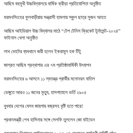
আছিম বহুমুখী উচ্চবিদ্যালয়ে বার্ষিক ক্রীড়া প্রতিযোগিতা অনুষ্ঠিত
ময়মনসিংহের ফুলবাড়ীয়ায় সন্ত্রাসী হামলায় স্কুল ছাত্র সুজন আহত
আছিম আইডিয়াল উচ্চ বিদ্যালয় মাঠে “টেপ টেনিস ক্রিকেট টুর্নামেন্ট-২০২৪”
ফাইনাল খেলা অনুষ্ঠিত
লাখ ভোটের ব্যবধানে জয়ী হলেন ইকরামুল হক টিটু
জাগ্রত আছিম গ্রন্থাগার এর ৭ম প্রতিষ্ঠাবার্ষিকী উৎযাপন
ময়মনসিংহের ৬ আসনে ১১ স্বতন্ত্র প্রার্থীর মনোনয়ন বাতিল
ডেঙ্গুতে আরও ১১ জনের মৃত্যু, হাসপাতালে ভর্তি ২৯০৫
বুধবার দেশের যেসব জায়গায় বজ্রসহ বৃষ্টি হতে পারে!
প্রধানমন্ত্রী শেখ হাসিনার সঙ্গে সেলফি তুললেন জো বাইডেন