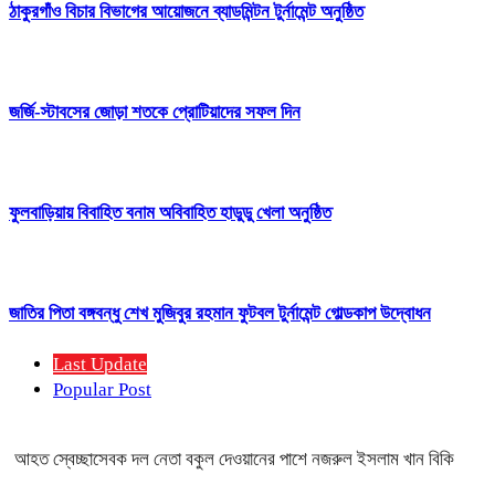
ঠাকুরগাঁও বিচার বিভাগের আয়োজনে ব্যাডমিন্টন টুর্নামেন্ট অনুষ্ঠিত
জর্জি-স্টাবসের জোড়া শতকে প্রোটিয়াদের সফল দিন
ফুলবাড়িয়ায় বিবাহিত বনাম অবিবাহিত হাডুডু খেলা অনুষ্ঠিত
জাতির পিতা বঙ্গবন্ধু শেখ মুজিবুর রহমান ফুটবল টুর্নামেন্ট গোল্ডকাপ উদ্বোধন
Last Update
Popular Post
আহত স্বেচ্ছাসেবক দল নেতা বকুল দেওয়ানের পাশে নজরুল ইসলাম খান বিকি