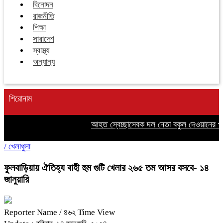
বিনোদন
রাজনীতি
শিক্ষা
সারাদেশ
স্বাস্থ্য
অন্যান্য
শিরোনাম
আহত স্বেচ্ছাসেবক দল নেতা বকুল দেওয়ানের পাশ
/
খেলাধুলা
ফুলবাড়িয়ায় ঐতিহ্য বাহী হুম গুটি খেলার ২৬৫ তম আসর বসবে- ১৪
জানুয়ারি
Reporter Name
/ ৪৬২ Time View