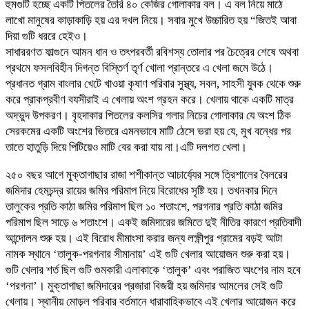
হুমগুটি হচ্ছে একটি পিতলের তৈরি ৪০ কেজির গোলাকার বল। এ বল নিয়ে মাঠে
লাখো মানুষের কাড়াকাড়ি হয় এর দখল নিয়ে। সবার মুখে উচ্চারিত হয় “জিতই আবা
দিয়া গুটি ধররে হেইও।
সাধাররণত ফাল্গুনে আমন ধান ও তৎপরবর্তী রবিশস্য তোলার পর চৈত্রের শেষে অথবা
প্রথমে ফসলবিহীন দিগন্ত বিস্তির্ণ তৃর্ণ খোলা প্রান্তরে এ খেলা জমে উঠে।
প্রধানত গ্রাম বাংলার খেটে খাওয়া কৃষাণ পরিবার সুস্থ্য, সবল, সাহসী যুবক থেকে শুরু
করে প্রাকপ্রবীণ বযসীরাই এ খেলায় অংশ গ্রহন করে। খেলায় থাকে একটি মাত্র
অদ্ভুদ উপকরণ। বৃহদাকার পিতলের কলসির গলার নিচের গোলাকার যে অংশ ঠিক
সেরকমের একটি অংশের ভিতরে এমনভাবে মাটি ঠেসে ভরা হয় যে, মুখ বন্ধের পর
তাতে হাতুড়ি দিয়ে পিটিয়েও মাটি বের করা যায় না।এটি দলগত খেলা।
২৫০ বছর আগে মুক্তাগাছার রাজা শশীকান্ত আচার্য্যের সঙ্গে ত্রিশালের বৈলরের
জমিদার হেমচন্দ্র রায়ের জমির পরিমাপ নিয়ে বিরোধের সৃষ্টি হয়। তখনকার দিনে
তালুকের প্রতি কাঠা জমির পরিমাপ ছিল ১০ শতাংশে, পরগনার প্রতি কাঠা জমির
পরিমাপ ছিল সাড়ে ৬ শতাংশে। একই জমিদারের জমিতে দুই নীতির কারণে প্রতিবাদী
আন্দোলন শুরু হয়। এই বিরোধ মীমাংসা করার জন্য লক্ষ্ণীপুর গ্রামের বড়ই আটা
নামক স্থানে ‘তালুক-পরগনার সীমানায়’ এই গুটি খেলার আয়োজন শুরু করা হয়।
গুটি খেলার শর্ত ছিল গুটি গুমকারী এলাকাকে ‘তালুক’ এবং পরাজিত অংশের নাম হবে
‘পরগনা’। মুক্তাগাছা জমিদারের প্রজারা বিজয়ী হয় জমিদার আমলের সেই গুটি
খেলায়। স্থানীয় মোড়ল পরিবার বর্তমানে ধারাবাহিকভাবে এই খেলার আয়োজন করে