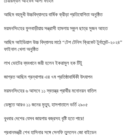
চেয়ারম্যান আইউব আলী ফাহিম
আছিম বহুমুখী উচ্চবিদ্যালয়ে বার্ষিক ক্রীড়া প্রতিযোগিতা অনুষ্ঠিত
ময়মনসিংহের ফুলবাড়ীয়ায় সন্ত্রাসী হামলায় স্কুল ছাত্র সুজন আহত
আছিম আইডিয়াল উচ্চ বিদ্যালয় মাঠে “টেপ টেনিস ক্রিকেট টুর্নামেন্ট-২০২৪”
ফাইনাল খেলা অনুষ্ঠিত
লাখ ভোটের ব্যবধানে জয়ী হলেন ইকরামুল হক টিটু
জাগ্রত আছিম গ্রন্থাগার এর ৭ম প্রতিষ্ঠাবার্ষিকী উৎযাপন
ময়মনসিংহের ৬ আসনে ১১ স্বতন্ত্র প্রার্থীর মনোনয়ন বাতিল
ডেঙ্গুতে আরও ১১ জনের মৃত্যু, হাসপাতালে ভর্তি ২৯০৫
বুধবার দেশের যেসব জায়গায় বজ্রসহ বৃষ্টি হতে পারে!
প্রধানমন্ত্রী শেখ হাসিনার সঙ্গে সেলফি তুললেন জো বাইডেন