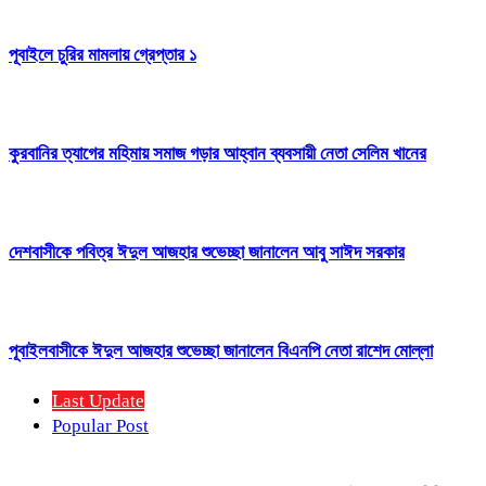
পূবাইলে চুরির মামলায় গ্রেপ্তার ১
কুরবানির ত্যাগের মহিমায় সমাজ গড়ার আহ্বান ব্যবসায়ী নেতা সেলিম খানের
দেশবাসীকে পবিত্র ঈদুল আজহার শুভেচ্ছা জানালেন আবু সাঈদ সরকার
পূবাইলবাসীকে ঈদুল আজহার শুভেচ্ছা জানালেন বিএনপি নেতা রাশেদ মোল্লা
Last Update
Popular Post