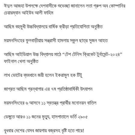
ঈদুল আজহা উপলক্ষে দেশবাসীকে শুভেচ্ছা জানালেন লতা গ্রুপ অব কোম্পানির
চেয়ারম্যান আইউব আলী ফাহিম
আছিম বহুমুখী উচ্চবিদ্যালয়ে বার্ষিক ক্রীড়া প্রতিযোগিতা অনুষ্ঠিত
ময়মনসিংহের ফুলবাড়ীয়ায় সন্ত্রাসী হামলায় স্কুল ছাত্র সুজন আহত
আছিম আইডিয়াল উচ্চ বিদ্যালয় মাঠে “টেপ টেনিস ক্রিকেট টুর্নামেন্ট-২০২৪”
ফাইনাল খেলা অনুষ্ঠিত
লাখ ভোটের ব্যবধানে জয়ী হলেন ইকরামুল হক টিটু
জাগ্রত আছিম গ্রন্থাগার এর ৭ম প্রতিষ্ঠাবার্ষিকী উৎযাপন
ময়মনসিংহের ৬ আসনে ১১ স্বতন্ত্র প্রার্থীর মনোনয়ন বাতিল
ডেঙ্গুতে আরও ১১ জনের মৃত্যু, হাসপাতালে ভর্তি ২৯০৫
বুধবার দেশের যেসব জায়গায় বজ্রসহ বৃষ্টি হতে পারে!