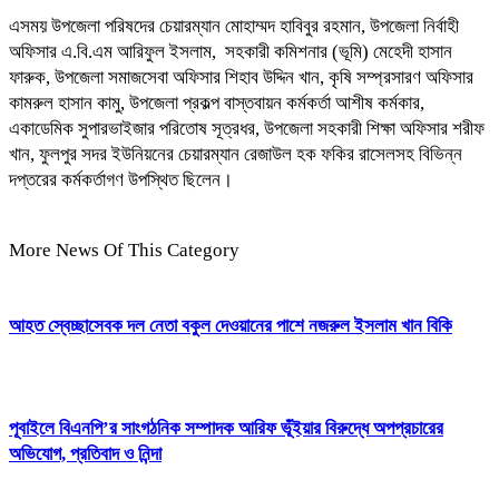
এসময় উপজেলা পরিষদের চেয়ারম্যান মোহাম্মদ হাবিবুর রহমান, উপজেলা নির্বাহী
অফিসার এ.বি.এম আরিফুল ইসলাম, সহকারী কমিশনার (ভূমি) মেহেদী হাসান
ফারুক, উপজেলা সমাজসেবা অফিসার শিহাব উদ্দিন খান, কৃষি সম্প্রসারণ অফিসার
কামরুল হাসান কামু, উপজেলা প্রকল্প বাস্তবায়ন কর্মকর্তা আশীষ কর্মকার,
একাডেমিক সুপারভাইজার পরিতোষ সূত্রধর, উপজেলা সহকারী শিক্ষা অফিসার শরীফ
খান, ফুলপুর সদর ইউনিয়নের চেয়ারম্যান রেজাউল হক ফকির রাসেলসহ বিভিন্ন
দপ্তরের কর্মকর্তাগণ উপস্থিত ছিলেন।
More News Of This Category
আহত স্বেচ্ছাসেবক দল নেতা বকুল দেওয়ানের পাশে নজরুল ইসলাম খান বিকি
পূবাইলে বিএনপি’র সাংগঠনিক সম্পাদক আরিফ ভূঁইয়ার বিরুদ্ধে অপপ্রচারের
অভিযোগ, প্রতিবাদ ও নিন্দা