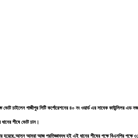
ষে ভোট চাইলেন গাজীপুর সিটি কর্পোরেশনের ৪০ নং ওয়ার্ড এর সাবেক কাউন্সিলর এড 
ভায় ধানের শীষে ভোট চান।
র হয়েছে,আসুন আমরা আজ প্রতিজ্ঞাবদ্ধ হই এই ধানের শীষের পক্ষে বিএনপির পক্ষে