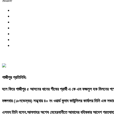
Share
গাজীপুর প্রতিনিধি:
দলে ফিরে গাজীপুর ৫ আসনের ধানের শীষের প্রার্থী এ কে এম ফজলুল হক মিলনের পক্
মঙ্গলবার (১৮নভেম্বর) সন্ধ্যায় ৪০ নং ওয়ার্ড কুদাব কাউন্সিলর কার্যালয় তিনি এক স
এসম্য তিনি বলেন,আল্লাহর অশেষ মেহেরবানীতে আমাদের বহিষ্কার আদেশ প্রত্যাহা