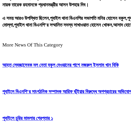
নায়ক তারেক রহমানকে প্রধানমন্ত্রীর আসন উপহার দিব।
এ সময় আরও উপস্থিত ছিলেন,পূবাইল থানা বিএনপির সভাপতি মনির হোসেন বকুল,পূবা
মোল্লা,পূবাইল থানা বিএনপি’র সম্মানিত সদস্য সাখাওয়াত হোসেন খোকন,আসাদ হোসেন
More News Of This Category
আহত স্বেচ্ছাসেবক দল নেতা বকুল দেওয়ানের পাশে নজরুল ইসলাম খান বিকি
পূবাইলে বিএনপি’র সাংগঠনিক সম্পাদক আরিফ ভূঁইয়ার বিরুদ্ধে অপপ্রচারের অভিযোগ, প
পূবাইলে চুরির মামলায় গ্রেপ্তার ১