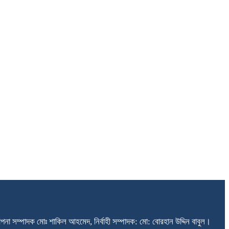
না সম্পাদক মোঃ শাকিল আহমেদ, নির্বাহী সম্পাদক: মো: বোরহান উদ্দিন বাবুল।