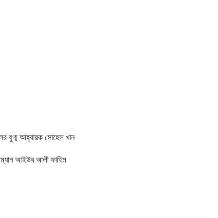
ের যুগ্ম আহ্বায়ক সোহেল খান
য়ারম্যান আইউব আলী ফাহিম