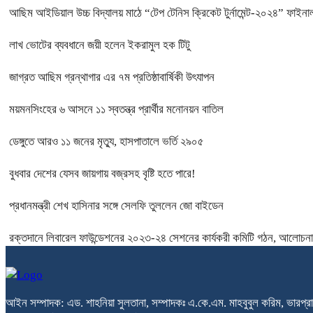
আছিম আইডিয়াল উচ্চ বিদ্যালয় মাঠে “টেপ টেনিস ক্রিকেট টুর্নামেন্ট-২০২৪” ফাইনাল
লাখ ভোটের ব্যবধানে জয়ী হলেন ইকরামুল হক টিটু
জাগ্রত আছিম গ্রন্থাগার এর ৭ম প্রতিষ্ঠাবার্ষিকী উৎযাপন
ময়মনসিংহের ৬ আসনে ১১ স্বতন্ত্র প্রার্থীর মনোনয়ন বাতিল
ডেঙ্গুতে আরও ১১ জনের মৃত্যু, হাসপাতালে ভর্তি ২৯০৫
বুধবার দেশের যেসব জায়গায় বজ্রসহ বৃষ্টি হতে পারে!
প্রধানমন্ত্রী শেখ হাসিনার সঙ্গে সেলফি তুললেন জো বাইডেন
রক্তদানে লিবারেল ফাউন্ডেশনের ২০২৩-২৪ সেশনের কার্যকরী কমিটি গঠন, আলোচনা 
আইন সম্পাদক: এড. শাহনিয়া সুলতানা, সম্পাদকঃ এ.কে.এম. মাহবুবুল করিম, ভারপ্রা