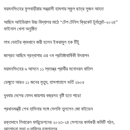
ময়মনসিংহের ফুলবাড়ীয়ায় সন্ত্রাসী হামলায় স্কুল ছাত্র সুজন আহত
আছিম আইডিয়াল উচ্চ বিদ্যালয় মাঠে “টেপ টেনিস ক্রিকেট টুর্নামেন্ট-২০২৪”
ফাইনাল খেলা অনুষ্ঠিত
লাখ ভোটের ব্যবধানে জয়ী হলেন ইকরামুল হক টিটু
জাগ্রত আছিম গ্রন্থাগার এর ৭ম প্রতিষ্ঠাবার্ষিকী উৎযাপন
ময়মনসিংহের ৬ আসনে ১১ স্বতন্ত্র প্রার্থীর মনোনয়ন বাতিল
ডেঙ্গুতে আরও ১১ জনের মৃত্যু, হাসপাতালে ভর্তি ২৯০৫
বুধবার দেশের যেসব জায়গায় বজ্রসহ বৃষ্টি হতে পারে!
প্রধানমন্ত্রী শেখ হাসিনার সঙ্গে সেলফি তুললেন জো বাইডেন
রক্তদানে লিবারেল ফাউন্ডেশনের ২০২৩-২৪ সেশনের কার্যকরী কমিটি গঠন,
আলোচনা সভা ও দায়িত্ব হস্তান্তর