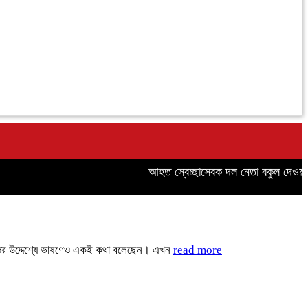
আহত স্বেচ্ছাসেবক দল নেতা বকুল দেওয়ানের
 জাতির উদ্দেশ্যে ভাষণেও একই কথা বলেছেন। এখন
read more