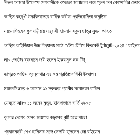
ঈদুল আজহা উপলক্ষে দেশবাসীকে শুভেচ্ছা জানালেন লতা গ্রুপ অব কোম্পানির চে
আছিম বহুমুখী উচ্চবিদ্যালয়ে বার্ষিক ক্রীড়া প্রতিযোগিতা অনুষ্ঠিত
ময়মনসিংহের ফুলবাড়ীয়ায় সন্ত্রাসী হামলায় স্কুল ছাত্র সুজন আহত
আছিম আইডিয়াল উচ্চ বিদ্যালয় মাঠে “টেপ টেনিস ক্রিকেট টুর্নামেন্ট-২০২৪” ফাইনাল
লাখ ভোটের ব্যবধানে জয়ী হলেন ইকরামুল হক টিটু
জাগ্রত আছিম গ্রন্থাগার এর ৭ম প্রতিষ্ঠাবার্ষিকী উৎযাপন
ময়মনসিংহের ৬ আসনে ১১ স্বতন্ত্র প্রার্থীর মনোনয়ন বাতিল
ডেঙ্গুতে আরও ১১ জনের মৃত্যু, হাসপাতালে ভর্তি ২৯০৫
বুধবার দেশের যেসব জায়গায় বজ্রসহ বৃষ্টি হতে পারে!
প্রধানমন্ত্রী শেখ হাসিনার সঙ্গে সেলফি তুললেন জো বাইডেন