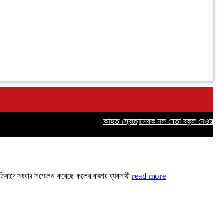
আহত স্বেচ্ছাসেবক দল নেতা বকুল দেওয়ানের
্রতিবাদে সংবাদ সম্মেলন করেছে কলের বাজার ব্যবসায়ী
read more