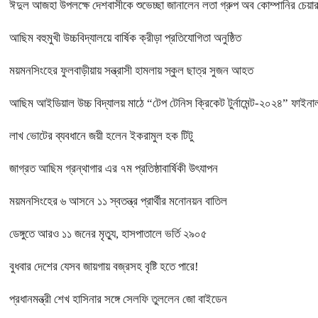
ঈদুল আজহা উপলক্ষে দেশবাসীকে শুভেচ্ছা জানালেন লতা গ্রুপ অব কোম্পানির চে
আছিম বহুমুখী উচ্চবিদ্যালয়ে বার্ষিক ক্রীড়া প্রতিযোগিতা অনুষ্ঠিত
ময়মনসিংহের ফুলবাড়ীয়ায় সন্ত্রাসী হামলায় স্কুল ছাত্র সুজন আহত
আছিম আইডিয়াল উচ্চ বিদ্যালয় মাঠে “টেপ টেনিস ক্রিকেট টুর্নামেন্ট-২০২৪” ফাইনাল
লাখ ভোটের ব্যবধানে জয়ী হলেন ইকরামুল হক টিটু
জাগ্রত আছিম গ্রন্থাগার এর ৭ম প্রতিষ্ঠাবার্ষিকী উৎযাপন
ময়মনসিংহের ৬ আসনে ১১ স্বতন্ত্র প্রার্থীর মনোনয়ন বাতিল
ডেঙ্গুতে আরও ১১ জনের মৃত্যু, হাসপাতালে ভর্তি ২৯০৫
বুধবার দেশের যেসব জায়গায় বজ্রসহ বৃষ্টি হতে পারে!
প্রধানমন্ত্রী শেখ হাসিনার সঙ্গে সেলফি তুললেন জো বাইডেন