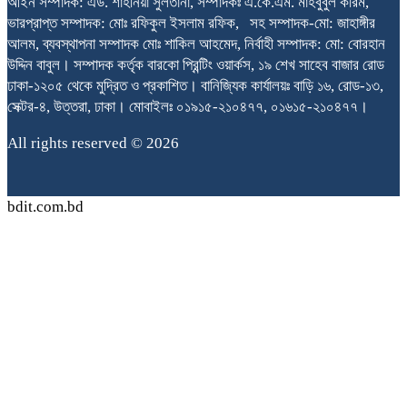
আইন সম্পাদক: এড. শাহনিয়া সুলতানা, সম্পাদকঃ এ.কে.এম. মাহবুবুল করিম,
ভারপ্রাপ্ত সম্পাদক: মোঃ রফিকুল ইসলাম রফিক, সহ সম্পাদক-মো: জাহাঙ্গীর
আলম, ব্যবস্থাপনা সম্পাদক মোঃ শাকিল আহমেদ, নির্বাহী সম্পাদক: মো: বোরহান
উদ্দিন বাবুল। সম্পাদক কর্তৃক বারকো প্রিন্টিং ওয়ার্কস, ১৯ শেখ সাহেব বাজার রোড
ঢাকা-১২০৫ থেকে মুদ্রিত ও প্রকাশিত। বানিজ্যিক কার্যালয়ঃ বাড়ি ১৬, রোড-১৩,
সেক্টর-৪, উত্তরা, ঢাকা। মোবাইলঃ ০১৯১৫-২১০৪৭৭, ০১৬১৫-২১০৪৭৭।
All rights reserved © 2026
bdit.com.bd