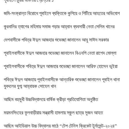
পূবাইলে চুরির মামলায় গ্রেপ্তার ১
জমি-সংক্রান্ত বিরোধে পূবাইলে ব্যক্তিকে কুপিয়ে ও পিটিয়ে আহতের অভিযোগ
কুরবানির ত্যাগের মহিমায় সমাজ গড়ার আহ্বান ব্যবসায়ী নেতা সেলিম খানের
দেশবাসীকে পবিত্র ঈদুল আজহার শুভেচ্ছা জানালেন আবু সাঈদ সরকার
পূবাইলবাসীকে ঈদুল আজহার শুভেচ্ছা জানালেন বিএনপি নেতা রাশেদ মোল্লা
পূবাইলবাসীকে পবিত্র ঈদুল আজহার শুভেচ্ছা জানালেন আরিফ হোসেন ভূইয়া
পবিত্র ঈদুল আজহায় পূবাইলবাসীকে আন্তরিক শুভেচ্ছা জানালেন পূবাইল থানা
যুবদলের যুগ্ম আহ্বায়ক সোহেল খান
আছিম বহুমুখী উচ্চবিদ্যালয়ে বার্ষিক ক্রীড়া প্রতিযোগিতা অনুষ্ঠিত
ময়মনসিংহের ফুলবাড়ীয়ায় সন্ত্রাসী হামলায় স্কুল ছাত্র সুজন আহত
আছিম আইডিয়াল উচ্চ বিদ্যালয় মাঠে “টেপ টেনিস ক্রিকেট টুর্নামেন্ট-২০২৪”