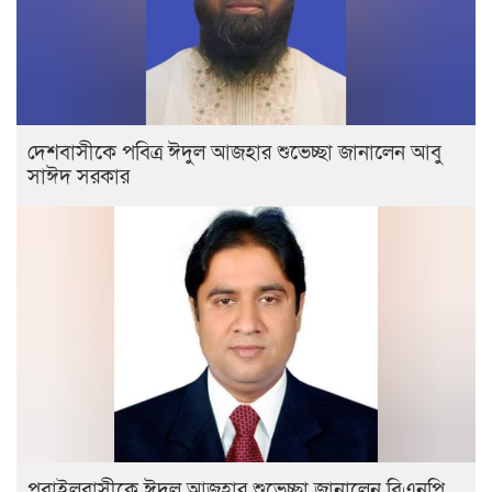
দেশবাসীকে পবিত্র ঈদুল আজহার শুভেচ্ছা জানালেন আবু
সাঈদ সরকার
পূবাইলবাসীকে ঈদুল আজহার শুভেচ্ছা জানালেন বিএনপি