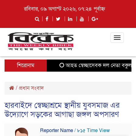
রবিবার, ০৯ অগাস্ট ২০২৬, ০৭:২৪ পূর্বাহ্ন
Toggle
navigati
শিরোনাম
আহত স্বেচ্ছাসেবক দল নেতা বকুল দেও
/
প্রধান সংবাদ
হারবাইদে স্বেচ্ছাশ্রমে স্থানীয় যুবসমাজ এর
উদ্যোগে সড়কের আগাছা জঙ্গল অপসারণ
Reporter Name
/ ৮১৫ Time View