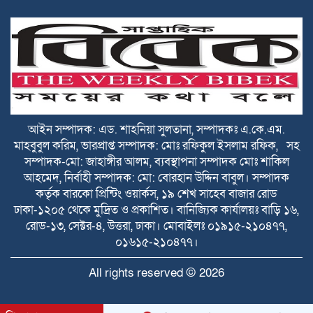
কুরবানির ত্যাগের মহিমায় সমাজ গড়ার আহ্বান
ব্যবসায়ী নেতা সেলিম খানের
দেশবাসীকে পবিত্র ঈদুল আজহার শুভেচ্ছা
জানালেন আবু সাঈদ সরকার
আইন সম্পাদক: এড. শাহনিয়া সুলতানা, সম্পাদকঃ এ.কে.এম.
পূবাইলবাসীকে ঈদুল আজহার শুভেচ্ছা
মাহবুবুল করিম, ভারপ্রাপ্ত সম্পাদক: মোঃ রফিকুল ইসলাম রফিক, সহ
জানালেন বিএনপি নেতা রাশেদ মোল্লা
সম্পাদক-মো: জাহাঙ্গীর আলম, ব্যবস্থাপনা সম্পাদক মোঃ শাকিল
আহমেদ, নির্বাহী সম্পাদক: মো: বোরহান উদ্দিন বাবুল। সম্পাদক
পূবাইলবাসীকে পবিত্র ঈদুল আজহার শুভেচ্ছা
কর্তৃক বারকো প্রিন্টিং ওয়ার্কস, ১৯ শেখ সাহেব বাজার রোড
জানালেন আরিফ হোসেন ভূইয়া
ঢাকা-১২০৫ থেকে মুদ্রিত ও প্রকাশিত। বানিজ্যিক কার্যালয়ঃ বাড়ি ১৬,
রোড-১৩, সেক্টর-৪, উত্তরা, ঢাকা। মোবাইলঃ ০১৯১৫-২১০৪৭৭,
০১৬১৫-২১০৪৭৭।
পবিত্র ঈদুল আজহায় পূবাইলবাসীকে আন্তরিক
শুভেচ্ছা জানালেন পূবাইল থানা যুবদলের যুগ্ম
All rights reserved © 2026
আহ্বায়ক সোহেল খান
ঈদুল আজহা উপলক্ষে দেশবাসীকে শুভেচ্ছা