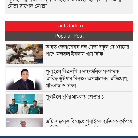
নেতা রাশেদ মোল্লা
Last Update
Popular Post
আহত স্বেচ্ছাসেবক দল নেতা বকুল দেওয়ানের
পাশে নজরুল ইসলাম খান বিকি
পূবাইলে বিএনপি’র সাংগঠনিক সম্পাদক
আরিফ ভূঁইয়ার বিরুদ্ধে অপপ্রচারের অভিযোগ,
প্রতিবাদ ও নিন্দা
পূবাইলে চুরির মামলায় গ্রেপ্তার ১
জমি-সংক্রান্ত বিরোধে পূবাইলে ব্যক্তিকে কুপিয়ে
ও পিটিয়ে আহতের অভিযোগ