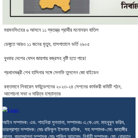
ময়মনসিংহের ৬ আসনে ১১ স্বতন্ত্র প্রার্থীর মনোনয়ন বাতিল
ডেঙ্গুতে আরও ১১ জনের মৃত্যু, হাসপাতালে ভর্তি ২৯০৫
বুধবার দেশের যেসব জায়গায় বজ্রসহ বৃষ্টি হতে পারে!
প্রধানমন্ত্রী শেখ হাসিনার সঙ্গে সেলফি তুললেন জো বাইডেন
রক্তদানে লিবারেল ফাউন্ডেশনের ২০২৩-২৪ সেশনের কার্যকরী কমিটি গঠন,
আলোচনা সভা ও দায়িত্ব হস্তান্তর
আইন সম্পাদক: এড. শাহনিয়া সুলতানা, সম্পাদকঃ এ.কে.এম. মাহবুবুল করিম,
ভারপ্রাপ্ত সম্পাদক: মোঃ রফিকুল ইসলাম রফিক, সহ সম্পাদক-মো: জাহাঙ্গীর
আলম, ব্যবস্থাপনা সম্পাদক মোঃ শাকিল আহমেদ, নির্বাহী সম্পাদক: মো: বোরহান