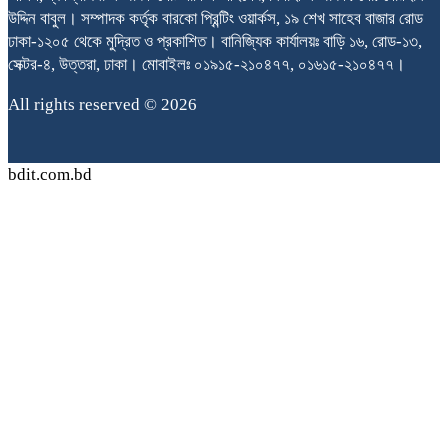
উদ্দিন বাবুল। সম্পাদক কর্তৃক বারকো প্রিন্টিং ওয়ার্কস, ১৯ শেখ সাহেব বাজার রোড
ঢাকা-১২০৫ থেকে মুদ্রিত ও প্রকাশিত। বানিজ্যিক কার্যালয়ঃ বাড়ি ১৬, রোড-১৩,
সেক্টর-৪, উত্তরা, ঢাকা। মোবাইলঃ ০১৯১৫-২১০৪৭৭, ০১৬১৫-২১০৪৭৭।
All rights reserved © 2026
bdit.com.bd