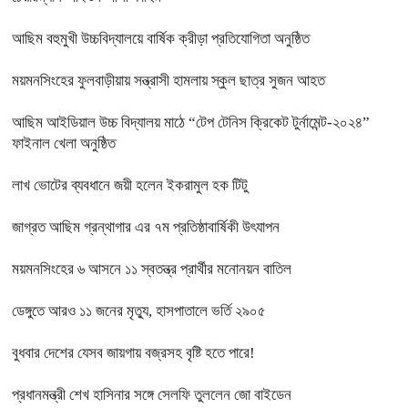
আছিম বহুমুখী উচ্চবিদ্যালয়ে বার্ষিক ক্রীড়া প্রতিযোগিতা অনুষ্ঠিত
ময়মনসিংহের ফুলবাড়ীয়ায় সন্ত্রাসী হামলায় স্কুল ছাত্র সুজন আহত
আছিম আইডিয়াল উচ্চ বিদ্যালয় মাঠে “টেপ টেনিস ক্রিকেট টুর্নামেন্ট-২০২৪”
ফাইনাল খেলা অনুষ্ঠিত
লাখ ভোটের ব্যবধানে জয়ী হলেন ইকরামুল হক টিটু
জাগ্রত আছিম গ্রন্থাগার এর ৭ম প্রতিষ্ঠাবার্ষিকী উৎযাপন
ময়মনসিংহের ৬ আসনে ১১ স্বতন্ত্র প্রার্থীর মনোনয়ন বাতিল
ডেঙ্গুতে আরও ১১ জনের মৃত্যু, হাসপাতালে ভর্তি ২৯০৫
বুধবার দেশের যেসব জায়গায় বজ্রসহ বৃষ্টি হতে পারে!
প্রধানমন্ত্রী শেখ হাসিনার সঙ্গে সেলফি তুললেন জো বাইডেন