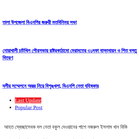
তালা উপজেলা বিএনপির জরুরী মতবিনিময় সভা
নোয়াখালী চাটখিল পৌরসভায় রাষ্ট্রকাঠামো মেরামতের ৩১দফা বাস্তবায়ন ও শিত বস্তু
বিতরণ
দলীয় সম্মেলনে অস্ত্র নিয়ে বিশৃঙ্খলা, বিএনপি নেতা বহিষ্কার
Last Update
Popular Post
আহত স্বেচ্ছাসেবক দল নেতা বকুল দেওয়ানের পাশে নজরুল ইসলাম খান বিকি