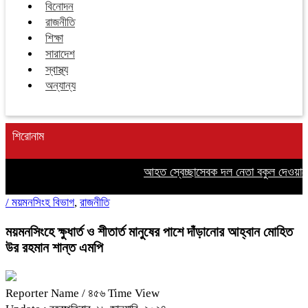
বিনোদন
রাজনীতি
শিক্ষা
সারাদেশ
স্বাস্থ্য
অন্যান্য
শিরোনাম
আহত স্বেচ্ছাসেবক দল নেতা বকুল দেওয়ানের
/
ময়মনসিংহ বিভাগ
,
রাজনীতি
ময়মনসিংহে ক্ষুধার্ত ও শীতার্ত মানুষের পাশে দাঁড়ানোর আহ্বান মোহিত
উর রহমান শান্ত এমপি
Reporter Name
/ ৪৫৬ Time View