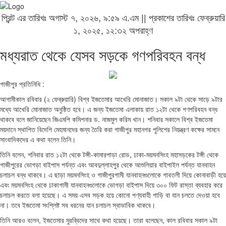
প্রিন্ট এর তারিখঃ অগাস্ট ৭, ২০২৬, ৯:৫৯ এ.এম || প্রকাশের তারিখঃ ফেব্রুয়ারি
১, ২০২৫, ১২:৩২ অপরাহ্ণ
মধ্যরাত থেকে যেসব সড়কে গণপরিবহন বন্ধ
গাজীপুর প্রতিনিধি :
আগামীকাল রবিবার (২ ফেব্রুয়ারি) বিশ্ব ইজতেমার আখেরি মোনাজাত। সকাল ৯টা থেকে সাড়ে ৯টার
মধ্যে আখেরি মোনাজাত অনুষ্ঠিত হবে। এ জন্য ইজতেমা এলাকায় রাত ১২টা থেকে গণপরিবহন বন্ধ
থাকবে বলে জানিয়েছেন জিএমপি কমিশনার ড. নাজমুল করিম খান। শনিবার সকালে বিশ্ব ইজতেমা
ময়দানে স্থাপিত বিদেশি মেহমানদের জন্য তৈরি করা গাজীপুর মহানগর পুলিশের নিয়ন্ত্রণ কক্ষের সামনে
সাংবাদিকদের এ কথা বলেন তিনি।
তিনি বলেন, শনিবার রাত ১২টা থেকে টঙ্গী-কামারপাড়া রোড, ঢাকা-ময়মনসিংহ মহাসড়কের টঙ্গী থেকে
গাজীপুরের ভোগড়া বাইপাস পর্যন্ত এবং আবদুল্লাহপুর থেকে আশুলিয়ার বাইপাইল পর্যন্ত যানবাহন
চলাচল বন্ধ থাকবে। এ ছাড়া ময়মনসিংহ ও গাজীপুরগামী যানবাহনগুলোকে গাবতলী দিয়ে কোনাবাড়ী হয়ে
এবং ময়মনসিংহ থেকে ঢাকাগামী যানবাহনগুলোকে ভোগড়া বাইপাস দিয়ে ৩০০ ফিট রাস্তা ব্যবহার করে
চলাচল করতে বলা হয়েছে। এ সময় এসব সড়ক হয়ে কোনো পণ্যবাহী গাড়ি বা যান চলতে দেওয়া হবে
না। তবে ইজতেমা সংশ্লিষ্ট সব ধরনের যান চলাচল স্বাভাবিক থাকবে।
তিনি আরও বলেন, ইজতেমার মুরব্বিদের সাথে কথা হয়েছে। তারা বলেছেন, কাল রবিবার সকাল ৯টা