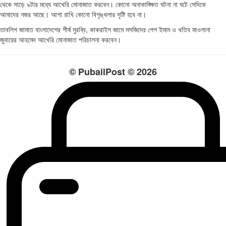
থেকে সাড়ে ৯টার মধ্যে আখেরি মোনাজাত করবেন। কোনো অনাকাঙ্ক্ষিত ঘটনা না ঘটে সেদিকে
আমাদের নজর আছে। আশা রাখি কোনো বিশৃঙ্খলার সৃষ্টি হবে না।
তাবলিগ জামাত বাংলাদেশের শীর্ষ মুরব্বি, কাকরাইল জামে মসজিদের পেশ ইমাম ও খতিব মাওলানা
জুবায়ের আহমেদ আখেরি মোনাজাত পরিচালনা করবেন।
© PubailPost © 2026