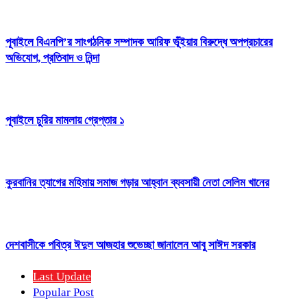
পূবাইলে বিএনপি’র সাংগঠনিক সম্পাদক আরিফ ভূঁইয়ার বিরুদ্ধে অপপ্রচারের
অভিযোগ, প্রতিবাদ ও নিন্দা
পূবাইলে চুরির মামলায় গ্রেপ্তার ১
কুরবানির ত্যাগের মহিমায় সমাজ গড়ার আহ্বান ব্যবসায়ী নেতা সেলিম খানের
দেশবাসীকে পবিত্র ঈদুল আজহার শুভেচ্ছা জানালেন আবু সাঈদ সরকার
Last Update
Popular Post