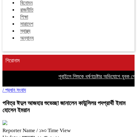
বিনোদন
রাজনীতি
শিক্ষা
সারাদেশ
স্বাস্থ্য
অন্যান্য
শিরোনাম
পূবাইলে শিশুকে ধর্ষণচেষ্টার অভিযোগে যুবক গ্রেপ
/
প্রধান সংবাদ
পবিত্র ঈদুল আজহার শুভেচ্ছা জানালেন কাউন্সিলর পদপ্রার্থী ইমাম
হোসেন ইমরান
Reporter Name
/ ১৯৩ Time View