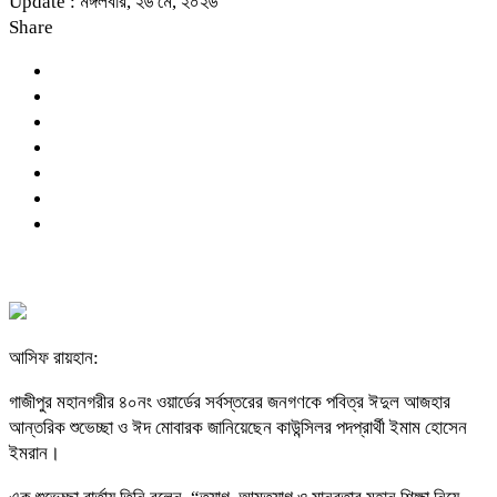
Update : মঙ্গলবার, ২৬ মে, ২০২৬
Share
আসিফ রায়হান:
গাজীপুর মহানগরীর ৪০নং ওয়ার্ডের সর্বস্তরের জনগণকে পবিত্র ঈদুল আজহার
আন্তরিক শুভেচ্ছা ও ঈদ মোবারক জানিয়েছেন কাউন্সিলর পদপ্রার্থী ইমাম হোসেন
ইমরান।