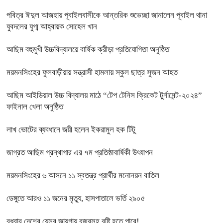
পবিত্র ঈদুল আজহায় পূবাইলবাসীকে আন্তরিক শুভেচ্ছা জানালেন পূবাইল থানা
যুবদলের যুগ্ম আহ্বায়ক সোহেল খান
আছিম বহুমুখী উচ্চবিদ্যালয়ে বার্ষিক ক্রীড়া প্রতিযোগিতা অনুষ্ঠিত
ময়মনসিংহের ফুলবাড়ীয়ায় সন্ত্রাসী হামলায় স্কুল ছাত্র সুজন আহত
আছিম আইডিয়াল উচ্চ বিদ্যালয় মাঠে “টেপ টেনিস ক্রিকেট টুর্নামেন্ট-২০২৪”
ফাইনাল খেলা অনুষ্ঠিত
লাখ ভোটের ব্যবধানে জয়ী হলেন ইকরামুল হক টিটু
জাগ্রত আছিম গ্রন্থাগার এর ৭ম প্রতিষ্ঠাবার্ষিকী উৎযাপন
ময়মনসিংহের ৬ আসনে ১১ স্বতন্ত্র প্রার্থীর মনোনয়ন বাতিল
ডেঙ্গুতে আরও ১১ জনের মৃত্যু, হাসপাতালে ভর্তি ২৯০৫
বুধবার দেশের যেসব জায়গায় বজ্রসহ বৃষ্টি হতে পারে!