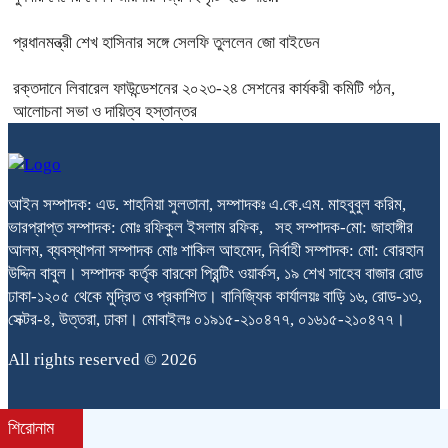
প্রধানমন্ত্রী শেখ হাসিনার সঙ্গে সেলফি তুললেন জো বাইডেন
রক্তদানে লিবারেল ফাউন্ডেশনের ২০২৩-২৪ সেশনের কার্যকরী কমিটি গঠন,
আলোচনা সভা ও দায়িত্ব হস্তান্তর
আইন সম্পাদক: এড. শাহনিয়া সুলতানা, সম্পাদকঃ এ.কে.এম. মাহবুবুল করিম,
ভারপ্রাপ্ত সম্পাদক: মোঃ রফিকুল ইসলাম রফিক, সহ সম্পাদক-মো: জাহাঙ্গীর
আলম, ব্যবস্থাপনা সম্পাদক মোঃ শাকিল আহমেদ, নির্বাহী সম্পাদক: মো: বোরহান
উদ্দিন বাবুল। সম্পাদক কর্তৃক বারকো প্রিন্টিং ওয়ার্কস, ১৯ শেখ সাহেব বাজার রোড
ঢাকা-১২০৫ থেকে মুদ্রিত ও প্রকাশিত। বানিজ্যিক কার্যালয়ঃ বাড়ি ১৬, রোড-১৩,
সেক্টর-৪, উত্তরা, ঢাকা। মোবাইলঃ ০১৯১৫-২১০৪৭৭, ০১৬১৫-২১০৪৭৭।
All rights reserved © 2026
শিরোনাম
bdit.com.bd