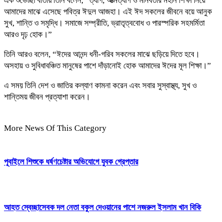
এক শুভেচ্ছা বার্তায় তিনি বলেন, “ত্যাগ, আত্মত্যাগ ও মানবতার মহান শিক্ষা নিয়ে
আমাদের মাঝে এসেছে পবিত্র ঈদুল আজহা। এই ঈদ সকলের জীবনে বয়ে আনুক
সুখ, শান্তি ও সমৃদ্ধি। সমাজে সম্প্রীতি, ভ্রাতৃত্ববোধ ও পারস্পরিক সহমর্মিতা
আরও দৃঢ় হোক।”
তিনি আরও বলেন, “ঈদের আনন্দ ধনী-গরিব সকলের মাঝে ছড়িয়ে দিতে হবে।
অসহায় ও সুবিধাবঞ্চিত মানুষের পাশে দাঁড়ানোই হোক আমাদের ঈদের মূল শিক্ষা।”
এ সময় তিনি দেশ ও জাতির কল্যাণ কামনা করেন এবং সবার সুস্বাস্থ্য, সুখ ও
শান্তিময় জীবন প্রত্যাশা করেন।
More News Of This Category
পূবাইলে শিশুকে ধর্ষণচেষ্টার অভিযোগে যুবক গ্রেপ্তার
আহত স্বেচ্ছাসেবক দল নেতা বকুল দেওয়ানের পাশে নজরুল ইসলাম খান বিকি